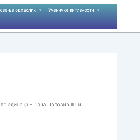
овање одраслих
Ученичке активности
ојединаца – Лана Поповић III1 и