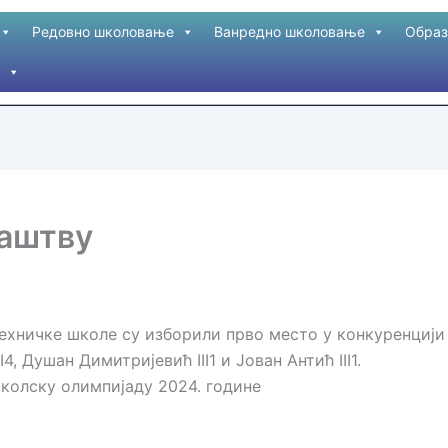
Редовно школовање
Ванредно школовање
Образ
аштву
хничке школе су изборили прво место у конкуренцији п
, Душан Димитријевић III1 и Јован Антић III1.
колску олимпијаду 2024. године