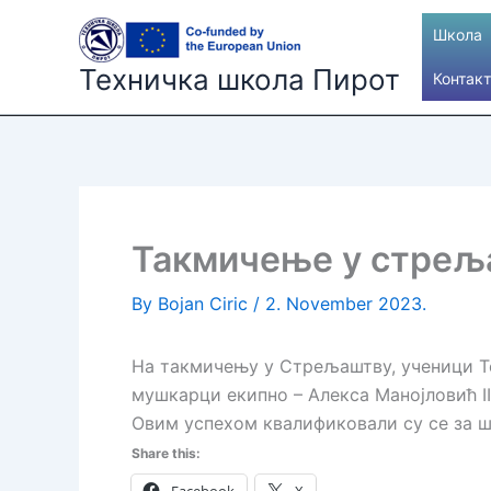
Skip
Школа
to
content
Техничка школа Пирот
Контакт
Такмичење у стрељ
By
Bojan Ciric
/
2. November 2023.
На такмичењу у Стрељаштву, ученици Те
мушкарци екипно – Алекса Манојловић III4
Овим успехом квалификовали су се за ш
Share this: