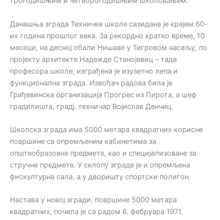
трогодишњим и четворогодишњим школовањем.
Данашња зграда Техничке школе сазидана је крајем 60-
их година прошлог века. За рекордно кратко време, 10
месеци, на десној обали Нишаве у Тигровом насељу, по
пројекту архитекте Надежде Станојевиц – тада
професора школе, изграђена је изузетно лепа и
функционална зграда. Извођач радова била је
Грађевинска организација Прогрес из Пирота, а шеф
градилишта, градј. техничар Војислав Денчиц.
Школска зграда има 5000 метара квадратних корисне
површине са опремљеним кабинетима за
општеобразовне предмете, као и специјализоване за
стручне предмете. У склопу зграде је и опремљена
фискултурна сала, а у дворишту спортски полигон.
Настава у новој згради, површине 5000 метара
квадратних, почела је са радом 6. фебруара 1971.