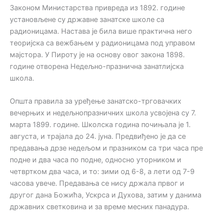
Законом Министарства привреда из 1892. године
установљене су државне занатске школе са
радионицама. Настава је била више практична него
теоријска са вежбањем у радионицама под управом
мајстора. У Пироту је на основу овог закона 1898.
године отворена Недељно-празнична занатлијска
школа.
Општа правила за уређење занатско-трговачких
вечерњих и недељнопразничних школа усвојена су 7.
марта 1899. године. Школска година почињала је 1.
августа, и трајала до 24. јуна. Предвиђено је да се
предавања дрзе недељом и празником са три часа пре
подне и два часа по подне, односно уторником и
четвртком два часа, и то: зими од 6-8, а лети од 7-9
часова увече. Предавања се нису држала првог и
другог дана Божића, Ускрса и Духова, затим у данима
државних светковина и за време месних панадура.