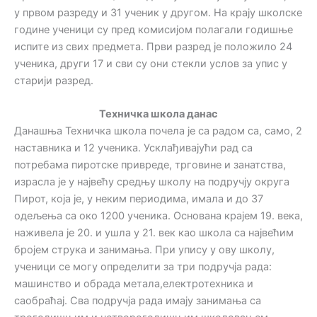
у првом разреду и 31 ученик у другом. На крају школске
године ученици су пред комисијом полагали годишње
испите из свих предмета. Први разред је положило 24
ученика, други 17 и сви су они стекли услов за упис у
старији разред.
Техничка школа данас
Данашња Техничка школа почела је са радом са, само, 2
наставника и 12 ученика. Усклађивајући рад са
потребама пиротске привреде, трговине и занатства,
израсла је у највећу средњу школу на подручју округа
Пирот, која је, у неким периодима, имала и до 37
одељења са око 1200 ученика. Основана крајем 19. века,
наживела је 20. и ушла у 21. век као школа са највећим
бројем струка и занимања. При упису у ову школу,
ученици се могу определити за три подручја рада:
машинство и обрада метала,електротехника и
саобраћај. Сва подручја рада имају занимања са