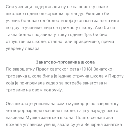
Сви ученици подвргавали су се на почетку сваке
школске године лекарском прегледу. Уколико би
ученик боловао од болести која је опасна за њега или
по друге ученике, није се примао у школу. Ако би се
таква болест појавила у току године, ђак би био
отпуштен из школе, стално, или привремено, према
уверењу лекара.
Занатско-трговачка школа
По завршетку Првог светског рата (1918) Занатско-
трговачка школа била је једина стручна школа у Пироту
која је припремала кадар за потребе занатства и
трговине на овом подручју.
Ова школа је уписивала само мушкарце по завршетку
четвороразредне основне школе, па је у народу често
називана Мушка занатска школа. Пошто се настава
држала углавном увече, звали су је и Вечерња занатска