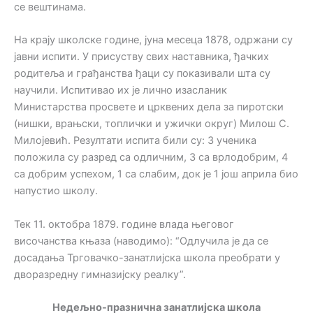
се вештинама.
На крају школске године, јуна месеца 1878, одржани су
јавни испити. У присуству свих наставника, ђачких
родитеља и грађанства ђаци су показивали шта су
научили. Испитивао их је лично изасланик
Министарства просвете и црквених дела за пиротски
(нишки, врањски, топлички и ужички округ) Милош С.
Милојевић. Резултати испита били су: 3 ученика
положила су разред са одличним, 3 са врлодобрим, 4
са добрим успехом, 1 са слабим, док је 1 још априла био
напустио школу.
Тек 11. октобра 1879. године влада његовог
височанства књаза (наводимо): “Одлучила је да се
досадања Трговачко-занатлијска школа преобрати у
дворазредну гимназијску реалку”.
Недељно-празнична занатлијска школа