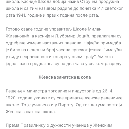
школа. Касније Школа добија назив Стручна продужна
школа и са тим називом радиће до почетка ИИ светског
рата 1941. године и првих година после рата.
Готово сваке године управитељ Школе Милан
Живановић, а касније и Љубомир Јоцић, предлагали су
одређене измене наставних планова. Највећа примедба
је била на недељни број часова српског језика, “имајући
у виду неправилности говора у овом крају”. Уместо
једног часа предлагана су по два часа у сваком разреду.
Женска занатска школа
Решењем министра трговине и индустрије од 26. 4.
1920. године укинуте су све приватне женске раденичке
школе. То је учињено и у Пироту. Од тог датума постоји
Женска занатска школа.
Према Правилнику о дужности ученица у Женским