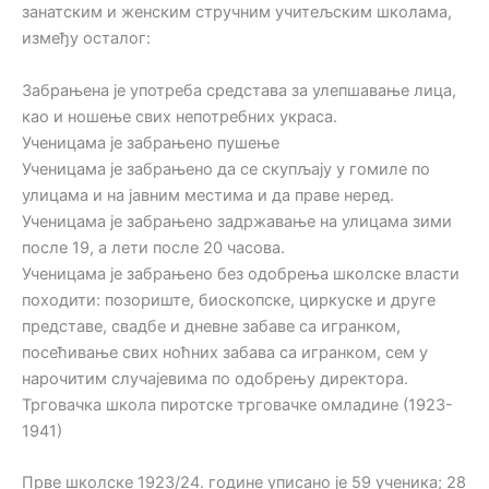
занатским и женским стручним учитељским школама,
између осталог:
Забрањена је употреба средстава за улепшавање лица,
као и ношење свих непотребних украса.
Ученицама је забрањено пушење
Ученицама је забрањено да се скупљају у гомиле по
улицама и на јавним местима и да праве неред.
Ученицама је забрањено задржавање на улицама зими
после 19, а лети после 20 часова.
Ученицама је забрањено без одобрења школске власти
походити: позориште, биоскопске, циркуске и друге
представе, свадбе и дневне забаве са игранком,
посећивање свих ноћних забава са игранком, сем у
нарочитим случајевима по одобрењу директора.
Трговачка школа пиротске трговачке омладине (1923-
1941)
Прве школске 1923/24. године уписано је 59 ученика; 28