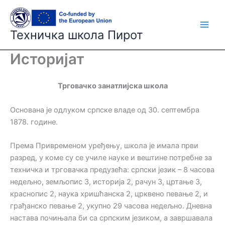
Skip
to
content
Техничка школа Пирот
Историјат
Трговачко занатлијска школа
Основана је одлуком српске владе од 30. септембра
1878. године.
Према Привременом уређењу, школа је имала први
разред, у коме су се училе науке и вештине потребне за
техничка и трговачка предузећа: српски језик – 8 часова
недељно, земљопис 3, историја 2, рачун 3, цртање 3,
краснопис 2, наука хришћанска 2, црквено певање 2, и
грађанско певање 2, укупно 29 часова недељно. Дневна
настава почињала би са српским језиком, а завршавала