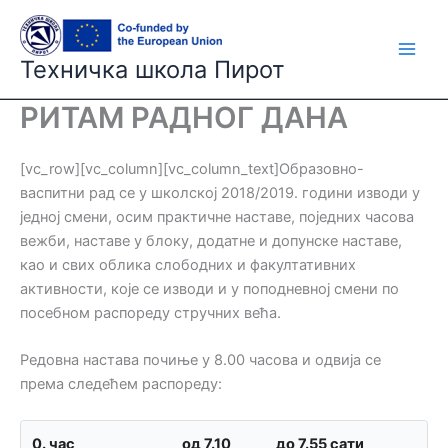
Skip
to
content
Техничка школа Пирот
РИТАМ РАДНОГ ДАНА
[vc_row][vc_column][vc_column_text]Образовно-
васпитни рад се у школској 2018/2019. години изводи у
једној смени, осим практичне наставе, поједних часова
вежби, наставе у блоку, додатне и допунске наставе,
као и свих облика слободних и факултативних
активности, које се изводи и у поподневној смени по
посебном распореду стручних већа.
Редовна настава почиње у 8.00 часова и одвија се
према следећем распореду:
0. час
од 7.10
до 7.55 сати