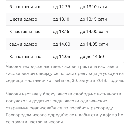
6. наставни час
од 12.25
до 13.10 сати
шести одмор
од 13.10
до 13.15 сати
7. наставни час
од 13.15
до 14.00 сати
седми одмор
од 14.00
до 14.05 сати
8. наставни час
од 14.05
до до 14.50
Часови теоријске наставе, часови практиче наставе и
часови вежби одвијају се по распореду који је усвојен на
седници Наставничког већа од 30. августа 2018. године.
Часови наставе у блоку, часови слободних активности,
допунског и додатног рада, часови одељењских
старешина реализоваће се по посебном распореду.
Распоредом часова одредиће се и кабинети у којима ће
се држати наставни часови.