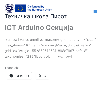
Skip
to
content
Техничка школа Пирот
iOT Arduino Секција
[vc_row][vc_column][vc_masonry_grid post_type=”post”
max_items=”10″ item=”masonryMedia_SimpleOverlay”
grid_id=”vc_gid:1552859512531-898e7967-aafc-8″
taxonomies=”293″][/vc_column][/vc_row]
Share this:
Facebook
X