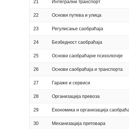
21
Интегрални транспорт
22
Основи путева и улица
23
Регулисање саобраћаја
24
Безбедност саобраћаја
25
Основи саобраћајне психологије
26
Основи саобраћаја и транспорта
27
Гараже и сервиси
28
Организација превоза
29
Економика и организација саобраћа
30
Механизација претовара