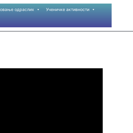
овање одраслих
Ученичке активности