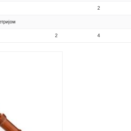
2
етријом
2
4