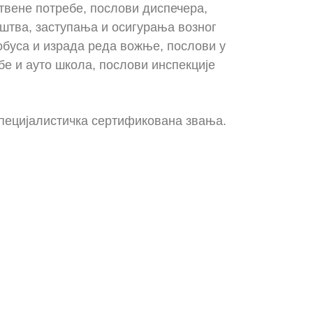
твене потребе, послови диспечера,
штва, заступања и осигурања возног
тобуса и израда реда вожње, послови у
бе и ауто школа, послови инспекције
специјалистичка сертификована звања.