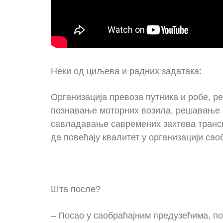
Неки од циљева и радних задатака:
Oрганизацијa превоза путника и робе, р
познавање моторних возила, решавање пр
савладавање савремених захтева транспо
да повећају квалитет у организацији са
Шта после?
– Посао у саобраћајним предузећима, по