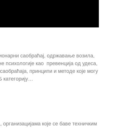
ционарни саобраћај, одржавање возила,
е психологије као превенција од удеса,
аобраћаја, принципи и методе које могу
Б категорију…
 организацијама које се баве техничким