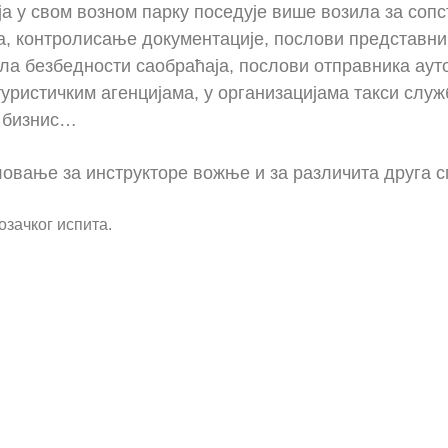
а у свом возном парку поседује више возила за сопс
, контролисање документације, послови представни
рола безбедности саобраћаја, послови отправника ау
уристичким агенцијама, у организацијама такси служ
и бизнис…
ловање за инструкторе вожње и за различита друга 
зачког испита.