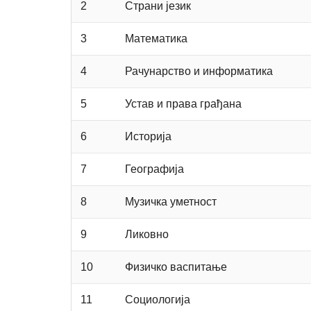
2
Страни језик
3
Математика
4
Рачунарство и информатика
5
Устав и права грађана
6
Историја
7
Географија
8
Музичка уметност
9
Ликовно
10
Физичко васпитање
11
Социологија