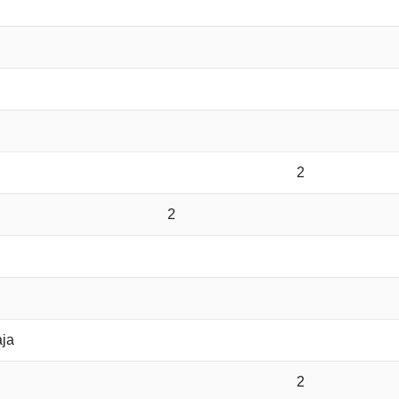
2
2
ја
2