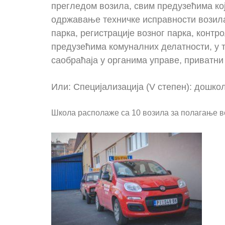
прегледом возила, свим предузећима кој
одржавање техничке исправности возила
парка, регистрације возног парка, конт
предузећима комуналних делатности, у т
саобраћаја у органима управе, приватн
Или: Специјализација (V степен): дошко
Школа располаже са 10 возила за полагање во