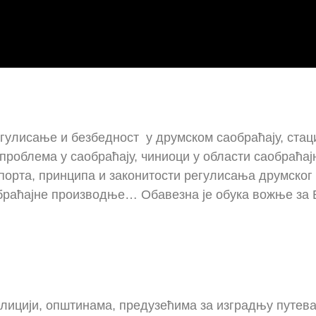
егулисање и безбедност у друмском саобраћају, ста
облема у саобраћају, чиниоци у области саобраћајн
рта, принципа и законитости регулисања друмског с
обраћајне производње… Обавезна је обука вожње за 
лицији, општинама, предузећима за изградњу путева,