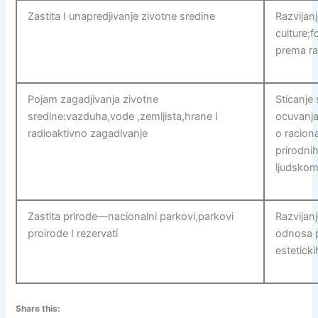
Zastita I unapredjivanje zivotne sredine
Razvijan
culture;
prema r
Pojam zagadjivanja zivotne
Sticanje
sredine:vazduha,vode ,zemljista,hrane I
ocuvanja
radioaktivno zagadivanje
o racion
prirodni
ljudskom
Zastita prirode—nacionalni parkovi,parkovi
Razvijan
proirode I rezervati
odnosa pr
estetick
Share this: