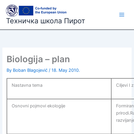
Skip
to
content
Техничка школа Пирот
Biologija – plan
By
Boban Blagojević
/
18. May 2010.
Nastavna tema
Ciljevi I 
Osnovni pojmovi ekologije
Formiran
prirodi.
razvijanj