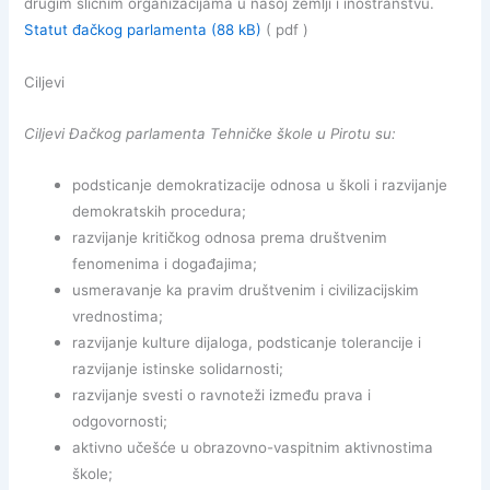
drugim sličnim organizacijama u našoj zemlji i inostranstvu.
Statut đačkog parlamenta (88 kB)
( pdf )
Ciljevi
Ciljevi Đačkog parlamenta Tehničke škole u Pirotu su:
podsticanje demokratizacije odnosa u školi i razvijanje
demokratskih procedura;
razvijanje kritičkog odnosa prema društvenim
fenomenima i događajima;
usmeravanje ka pravim društvenim i civilizacijskim
vrednostima;
razvijanje kulture dijaloga, podsticanje tolerancije i
razvijanje istinske solidarnosti;
razvijanje svesti o ravnoteži između prava i
odgovornosti;
aktivno učešće u obrazovno-vaspitnim aktivnostima
škole;