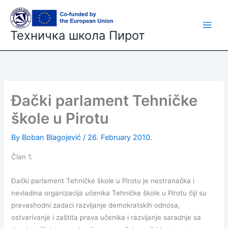
Skip
to
content
Техничка школа Пирот
Đački parlament Tehničke
škole u Pirotu
By
Boban Blagojević
/
26. February 2010.
Član 1.
Đački parlament Tehničke škole u Pirotu je nestranačka i
nevladina organizacija učenika Tehničke škole u Pirotu čiji su
prevashodni zadaci razvijanje demokratskih odnosa,
ostvarivanje i zaštita prava učenika i razvijanje saradnje sa