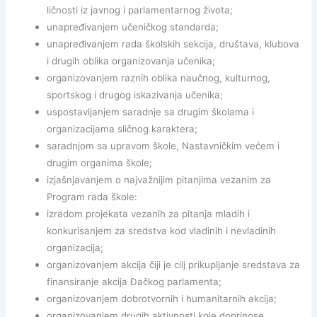
ličnosti iz javnog i parlamentarnog života;
unapređivanjem učeničkog standarda;
unapređivanjem rada školskih sekcija, društava, klubova
i drugih oblika organizovanja učenika;
organizovanjem raznih oblika naučnog, kulturnog,
sportskog i drugog iskazivanja učenika;
uspostavljanjem saradnje sa drugim školama i
organizacijama sličnog karaktera;
saradnjom sa upravom škole, Nastavničkim većem i
drugim organima škole;
izjašnjavanjem o najvažnijim pitanjima vezanim za
Program rada škole:
izradom projekata vezanih za pitanja mladih i
konkurisanjem za sredstva kod vladinih i nevladinih
organizacija;
organizovanjem akcija čiji je cilj prikupljanje sredstava za
finansiranje akcija Đačkog parlamenta;
organizovanjem dobrotvornih i humanitarnih akcija;
organizovanjem drugih aktivnosti koje doprinose