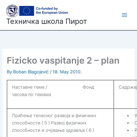
Skip
to
content
Техничка школа Пирот
Fizicko vaspitanje 2 – plan
By
Boban Blagojević
/
18. May 2010.
Наставне теме / Фонд
Садржај
часова по темама
Праћење телесног развоја и физичких
· 
способности ( 5 ) Развој физичких
·
способности и очување здравља ( 6 )
· 