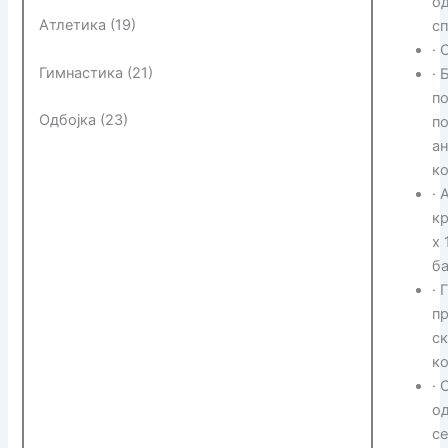
о
Атлетика (19)
с
· 
Гимнастика (21)
· 
по
Одбојка (23)
п
ан
ко
· 
кр
x 
б
· 
п
ск
к
· 
од
се