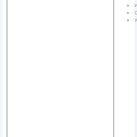
· 
·
· 