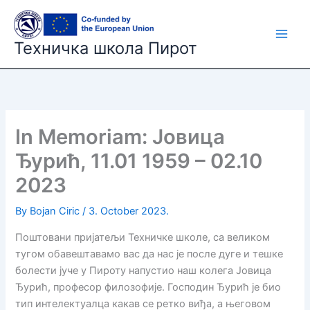
Skip
to
content
Техничка школа Пирот
In Memoriam: Јовица
Ђурић, 11.01 1959 – 02.10
2023
By
Bojan Ciric
/
3. October 2023.
Поштовани пријатељи Техничке школе, са великом
тугом обавештавамо вас да нас је после дуге и тешке
болести јуче у Пироту напустио наш колега Јовица
Ђурић, професор филозофије. Господин Ђурић је био
тип интелектуалца какав се ретко виђа, а његовом