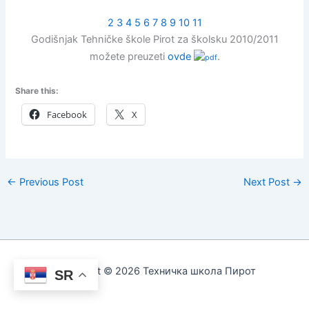
2
3
4
5
6
7
8
9
10
11
Godišnjak Tehničke škole Pirot za školsku 2010/2011
možete preuzeti
ovde
.
Share this:
Facebook
X
←
Previous Post
Next Post
→
Copyright © 2026 Техничка школа Пирот
SR