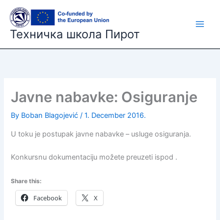
Skip
to
content
Техничка школа Пирот
Javne nabavke: Osiguranje
By
Boban Blagojević
/
1. December 2016.
U toku je postupak javne nabavke – usluge osiguranja.
Konkursnu dokumentaciju možete preuzeti ispod .
Share this:
Facebook
X