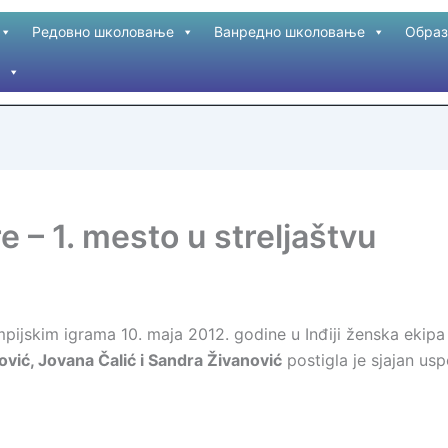
Редовно школовање
Ванредно школовање
Образ
e – 1. mesto u streljaštvu
pijskim igrama 10. maja 2012. godine u Inđiji ženska ekipa 
vić, Jovana Čalić i Sandra Živanović
postigla je sjajan us