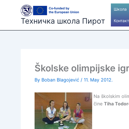
Skip
Школа
to
content
Техничка школа Пирот
Контакт
Školske olimpijske igr
By
Boban Blagojević
/
11. May 2012.
Na školskim olim
čine
Tiha Todoro