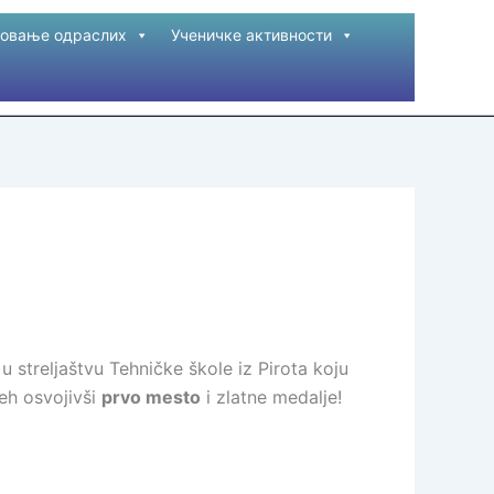
овање одраслих
Ученичке активности
u streljaštvu Tehničke škole iz Pirota koju
peh osvojivši
prvo mesto
i zlatne medalje!