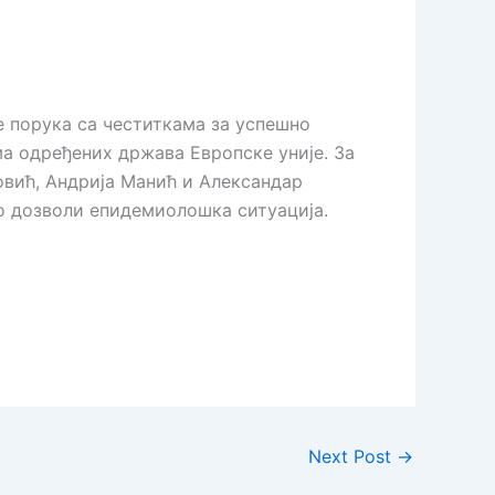
е порука са честиткама за успешно
а одређених држава Европске уније. За
овић, Андрија Манић и Александар
о дозволи епидемиолошка ситуација.
Next Post
→