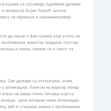
са којима се суочавају одређене државе
ћ и професор Бојан Ћирић, њихов
несу на најлакши и најзанимљивији
ста да научи о факторима који утичу на
м проблемима животне средине, постоје
тања и квиза, налази се и текст са
цију. Све државе су откључане, осим
 у апликацији. Кликом на маркер изнад
о играч не реши тачно питања која су
 игрице.
Циљ интерактивне апликације
ину, већ и стицање знања о проблемима