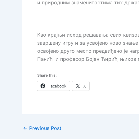
и природним знаменитостима тих држав
Као крајњи исход решавања свих квизов
завршену игру и за усвојено ново знањ
освојено друго место предвиђено је на
Панић и професор Бојан Ћирић, њихов м
Share this:
Facebook
X
←
Previous Post