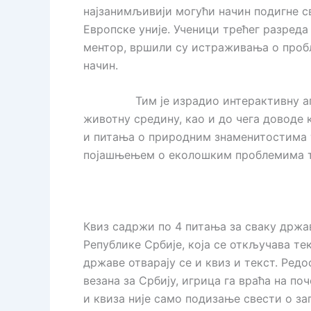
најзанимљивији могући начин подигне с
Европске уније. Ученици трећег разред
ментор, вршили су истраживања о пробл
начин.
Тим је израдио интерактивну а
животну средину, као и до чега доводе
и питања о природним знаменитостима т
појашњењем о еколошким проблемима т
Квиз садржи по 4 питања за сваку држав
Републике Србије, која се откључава те
државе отварају се и квиз и текст. Ред
везана за Србију, игрица га враћа на по
и квиза није само подизање свести о з