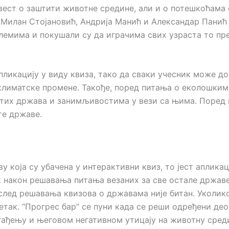
вест о заштити животне средине, али и о потешкоћама 
а Милан Стојановић, Андрија Манић и Александар Пани
емима и покушали су да играчима свих узраста то пре
пликацију у виду квиза, тако да сваки учесник може до
 климатске промене. Такође, поред питања о еколошки
их држава и занимљивостима у вези са њима. Поред пи
е државе.
у која су убачена у интерактивни квиз, то јест аплика
к након решавања питања везаних за све остале државе
ослед решавања квизова о државама није битан. Уколик
четак. “Прогрес бар” се пуни када се реши одређени део
агађењу и његовом негативном утицају на животну сред