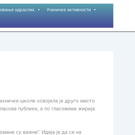
овање одраслих
Ученичке активности
Техничке школе освојила је друго место
гласова публике, а по гласовима жирија
мене су важне”. Идеја је да се на