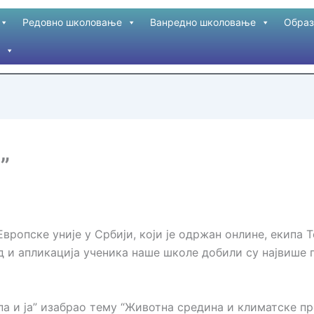
Редовно школовање
Ванредно школовање
Образ
”
вропске уније у Србији, који је одржан онлине, екипа 
 и апликација ученика наше школе добили су највише 
а и ја” изабрао тему “Животна средина и климатске про