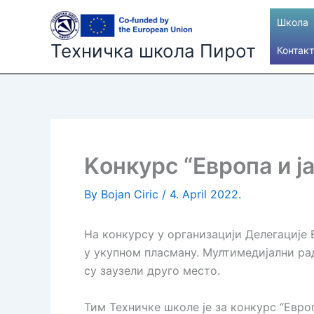
Skip
Школа
to
content
Техничка школа Пирот
Контакт
Kонкурс “Европа и ја
By
Bojan Ciric
/
4. April 2022.
На конкурсу у организацији Делегације Е
у укупном пласману. Мултимедијални рад
су заузели друго место.
Тим Техничке школе је за конкурс “Европ