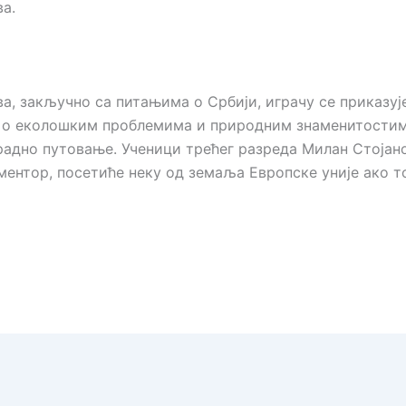
а.
а, закључно са питањима о Србији, играчу се приказуј
е о еколошким проблемима и природним знаменитостим
градно путовање. Ученици трећег разреда Милан Стојан
ентор, посетиће неку од земаља Европске уније ако т