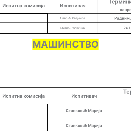
Термини
Испитна комисија
Испитивач
ванр
Радним 
Спасић Радмила
24.1
Митић Словенка
МАШИНСТВО
Те
Испитна комисија
Испитивач
Станковић Марија
Станковић Марија