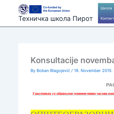
Skip
Школа
to
content
Техничка школа Пирот
Контакт
Konsultacije novemb
By
Boban Blagojević
/
19. November 2015.
РА
У распореду су објављени термини првих часова конс