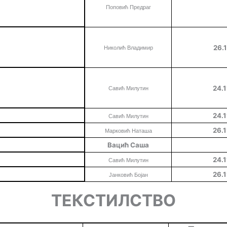
Поповић Предраг
26.1
Николић Владимир
24.1
Савић Милутин
24.1
Савић Милутин
26
.1
Марковић Наташа
Вацић Саша
24.1
Савић Милутин
26
.1
Јанковић Бојан
ТЕКСТИЛСТВО