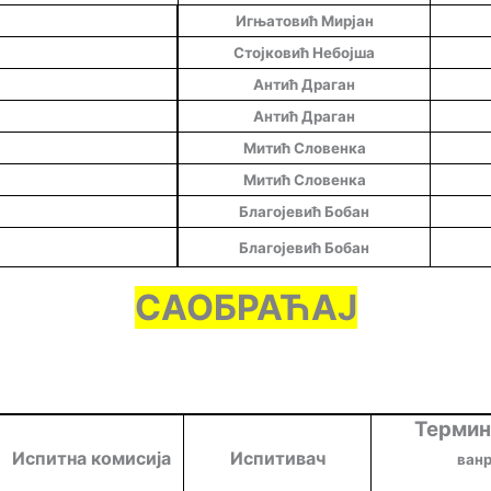
Игњатовић Мирјан
Стојковић Небојша
Антић Драган
Антић Драган
Митић Словенка
Митић Словенка
Благојевић Бобан
Благојевић Бобан
САОБРАЋАЈ
Термин
Испитна комисија
Испитивач
ванр