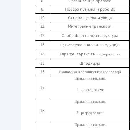
Организација превоза
8.
Превоз путника и робе 3р
9.
Основи путева и улица
10.
Интегрални транспорт
11.
Саобраћајна инфраструктура
12.
право и шпедиција
13.
Транспортно
Гараже, сервиси и
14.
паркиралишта
Шпедиција
15.
16.
Економика и организација саобраћаја
Практична настава
17.
1. разред возачи
Практична настава
18.
3. разред возачи
Практична настава