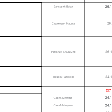
26
.1
Јанковић Бојан
26
Станковић Марија
26.1
Николић Владимир
24.1
Пешић Радомир
27.1
24.1
Савић Милутин
24.1
Савић Милутин