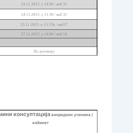
24.11.2015. у 14.00 / каб 31
24.11.2015. у 11.30 / каб 31
23
.1
1
.2015. u 1
3.15
h / каб1
7
27.11.2015.
у 14.00 / каб 16
По договору
мини консултација
ванредних ученика /
кабинет