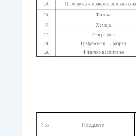
Веронаука – православни катихиз
14.
Физика
15
.
Хемија
16
.
Географија
17
.
Грађанско в. 1. разред
18
.
Физичко васпитање
19
.
Предмети
Р. бр