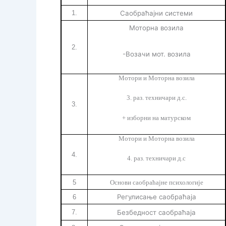
1.
Саобраћајни системи
Моторна возила
2.
-Возачи мот. возила
Мотори и Моторна возила
3. раз. техничари д.с.
3.
+ изборни на матурском
Мотори и Моторна возила
4.
4. раз. техничари д.с
5
Основи саобраћајне психологије
Регулисање саобраћаја
6
7.
Безбедност саобраћаја