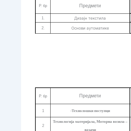
Предмети
Р. бр
1.
Дизајн текстила
2.
Основи аутоматике
Предмети
Р. бр
1
-Технолошки поступци
Технологија материјала, Моторна возила –
2
возачи