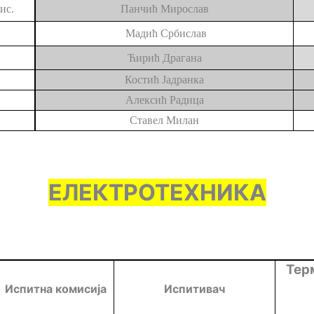
ис.
Панчић Мирослав
Мадић Србислав
Ћирић Драгана
Костић Јадранка
Алексић Радица
Ставел Милан
ЕЛЕКТРОТЕХНИКА
Тер
Испитна комисија
Испитивач