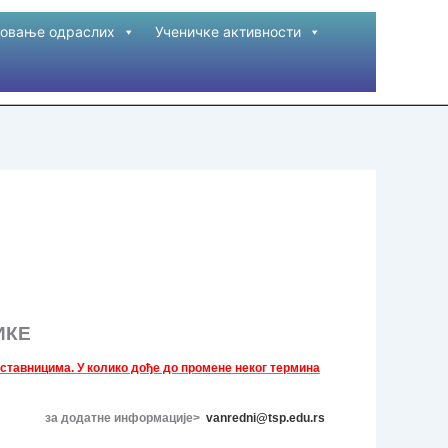
овање одраслих
Ученичке активности
ИКЕ
аставницима. У колико дође до промене неког термина
за додатне информације>
vanredni@tsp.edu.rs