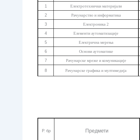
1
Електротехнички материјали
2
Рачунарство и информатика
3
Електроника 2
4
Елементи аутоматизације
5
Електрична мерења
6
Основи аутоматике
7
Рачунарске мреже и комуникације
8
Рачунарске графика и мултимедија
Предмети
Р. бр