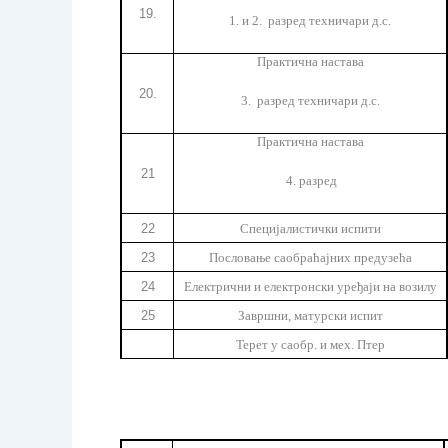
19.
1. и 2. разред техничари д.с.
Практична настава
20.
3. разред техничари д.с.
Практична настава
21
4. разред
22
Специјалистички испити
23
Пословање саобраћајних предузећа
24
Електрични и електронски уређаји на возилу
25
Завршни
,
матурски испит
Терет у саобр. и мех. Птер