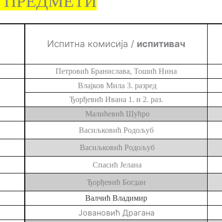
 ПРЕДМЕТИ
Испитна комисија
/
испитивач
Петровић Бранислава, Тошић Нина
Влајков Мила 3
.
разред
Ђорђевић Ивана 1. и 2. раз.
Малићевић Шућро
Васиљковић Родољуб
Васиљковић Родољуб
Спасић Јелана
Ђорђевић Богдан
Валчић Владимир
Јовановић Драгана