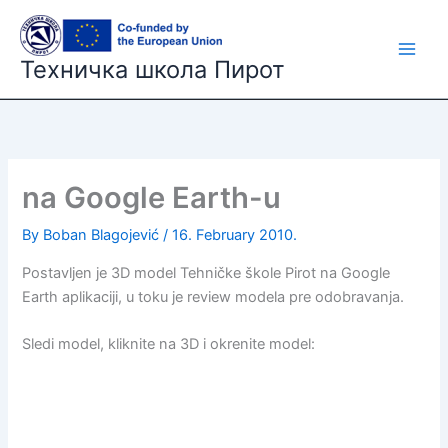
Skip
to
content
Техничка школа Пирот
na Google Earth-u
By
Boban Blagojević
/
16. February 2010.
Postavljen je 3D model Tehničke škole Pirot na Google
Earth aplikaciji, u toku je review modela pre odobravanja.
Sledi model, kliknite na 3D i okrenite model: