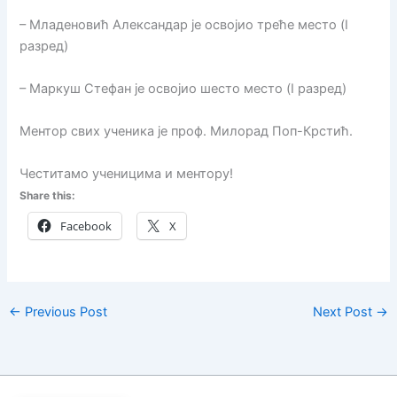
– Младеновић Александар је освојио треће место (I
разред)
– Маркуш Стефан је освојио шесто место (I разред)
Ментор свих ученика је проф. Милорад Поп-Крстић.
Честитамо ученицима и ментору!
Share this:
Facebook
X
←
Previous Post
Next Post
→