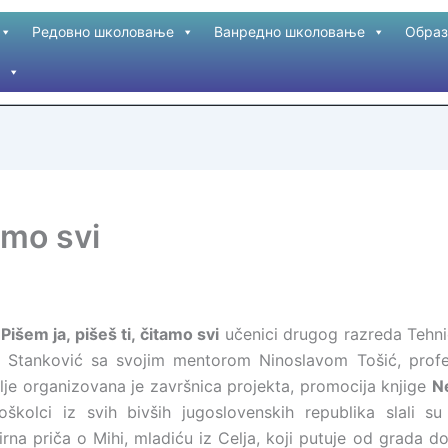
Редовно школовање
Ванредно школовање
Образ
tamo svi
a
Pišem ja, pišeš ti, čitamo svi
učenici drugog razreda Tehnič
a Stanković sa svojim mentorom Ninoslavom Tošić, profes
je organizovana je završnica projekta, promocija knjige
Ne
joškolci iz svih bivših jugoslovenskih republika slali 
irna priča o Mihi, mladiću iz Celja, koji putuje od grada 