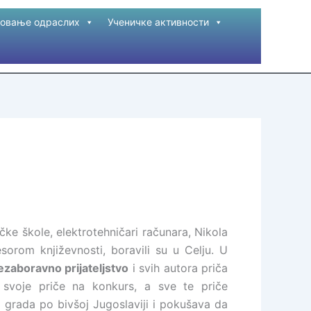
овање одраслих
Ученичке активности
ke škole, elektrotehničari računara, Nikola
orom književnosti, boravili su u Celju. U
zaboravno prijateljstvo
i svih autora priča
su svoje priče na konkurs, a sve te priče
do grada po bivšoj Jugoslaviji i pokušava da