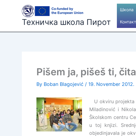
Skip
Школа
to
content
Техничка школа Пирот
Контакт
Pišem ja, pišeš ti, či
By
Boban Blagojević
/
19. November 2012.
U okviru projekt
Miladinović i Nikol
Školskom centru Cel
u toj knjizi. Sredn
objedinjavala je okv