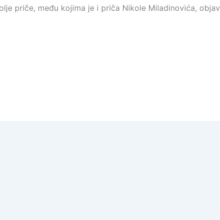
lje priče, među kojima je i priča Nikole Miladinovića, objavl