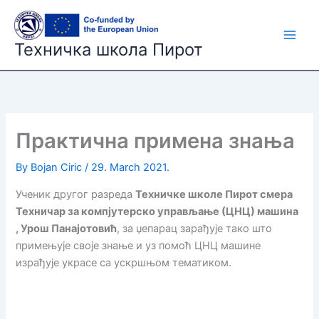
Skip
to
content
Техничка школа Пирот
Практична примена знања
By
Bojan Ciric
/
29. March 2021.
Ученик другог разреда
Техничке школе Пирот смера
Техничар за компјутерско управљање (ЦНЦ) машина
, Урош Панајотовић
, за џепарац зарађује тако што
примењује своје знање и уз помоћ ЦНЦ машине
израђује украсе са ускршњом тематиком.