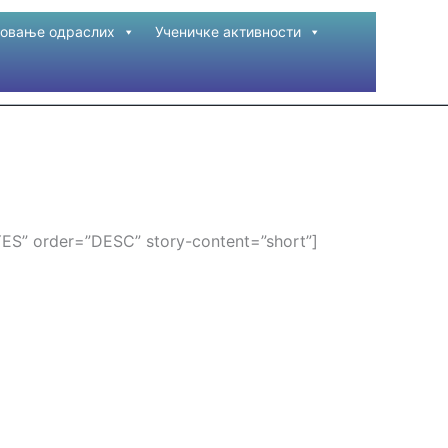
овање одраслих
Ученичке активности
”YES” order=”DESC” story-content=”short”]