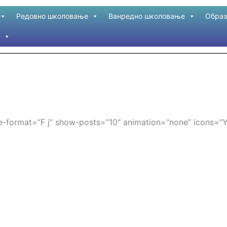
Редовно школовање
Ванредно школовање
Образ
date-format=”F j” show-posts=”10″ animation=”none” icons=