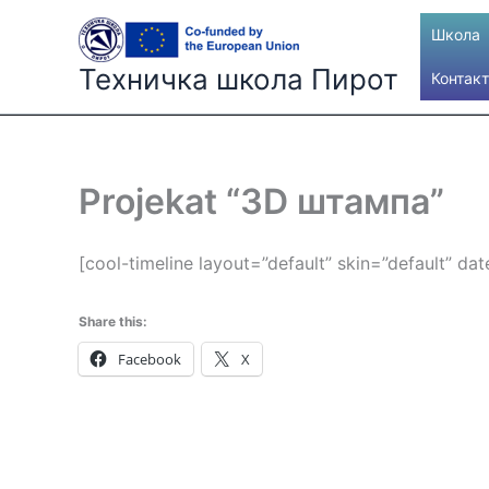
Skip
Школа
to
content
Техничка школа Пирот
Контакт
Projekat “3D штампа”
[cool-timeline layout=”default” skin=”default” 
Share this:
Facebook
X