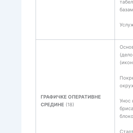
табел
базам
Услуж
Основ
(дело
(икон
Покр
окру
ГРАФИЧКЕ ОПЕРАТИВНЕ
Унос 
СРЕДИНЕ
(18)
бриса
блоко
Старт