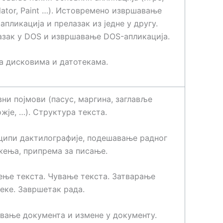
lator, Paint …). Истовремено извршавање
апликација и прелазак из једне у другу.
зак у DOS и извршавање DOS-апликација.
а дисковима и датотекама.
ни појмови (пасус, маргина, заглавље
жје, …). Структура текста.
ципи дактилографије, подешавање радног
ења, припрема за писање.
ње текста. Чување текста. Затварање
еке. Завршетак рада.
вање документа и измене у документу.