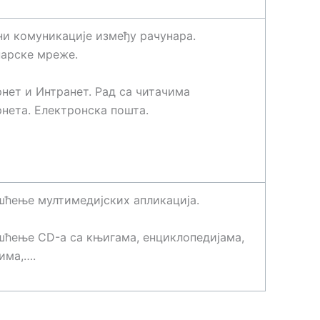
и комуникације између рачунара.
нарске мреже.
нет и Интранет. Рад са читачима
нета. Електронска пошта.
ћење мултимедијских апликација.
ћење CD-а са књигама, енциклопедијама,
има,….