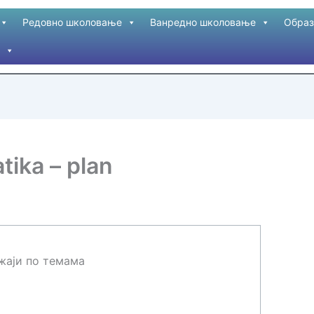
Редовно школовање
Ванредно школовање
Образ
tika – plan
жаји по темама