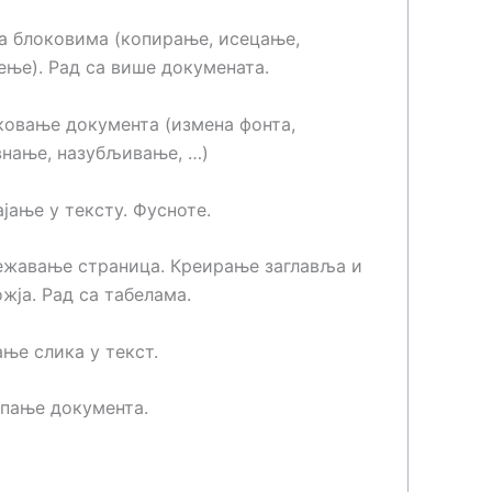
а блоковима (копирање, исецање,
ње). Рад са више докумената.
овање документа (измена фонта,
внање, назубљивање, …)
јање у тексту. Фусноте.
ежавање страница. Креирање заглавља и
жја. Рад са табелама.
ње слика у текст.
пање документа.