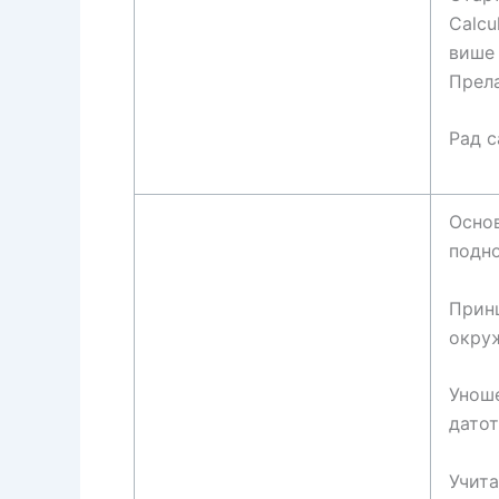
Calcu
више 
Прела
Рад с
Основ
подно
Прин
окруж
Уноше
датот
Учита