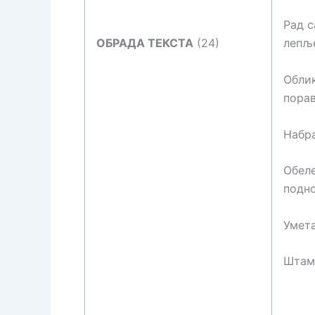
Рад с
ОБРАДА ТЕКСТА
(24)
лепље
Облик
пора
Набра
Обел
подно
Умета
Штам