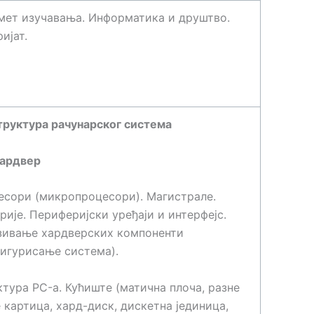
мет изучавања. Информатика и друштво.
ијат.
труктура рачунарског система
ардвер
есори (микропроцесори). Магистрале.
ије. Периферијски уређаји и интерфејс.
зивање хардверских компоненти
игурисање система).
тура PC-а. Кућиште (матична плоча, разне
 картица, хард-диск, дискетна јединица,