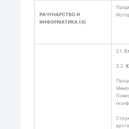
Пред
РАЧУНАРСТВО И
Истор
ИНФОРМАТИКА (4)
2.1.
С
2.2.
Х
Проц
Мемор
Пове
(конф
Струк
врсте