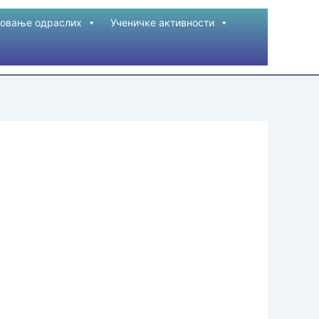
овање одраслих
Ученичке активности