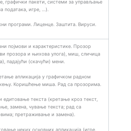
е, графички пакети, системи за управљање
а података, игре, …).
ни програми. Лиценце. Заштита. Вируси.
ни појмови и карактеристике. Прозор
ви прозора и њихова улога), миш, сличица
а), падајући (скачући) мени.
етање апликација у графичком радном
жењу. Коришћење миша. Рад са прозорима.
и едитовање текста (кретање кроз текст,
ње, замена, чување текста; рад са
вима; претраживање и замена).
овање неких основних апликација (игре,