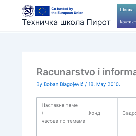
Skip
Школа
to
content
Техничка школа Пирот
Контакт
Racunarstvo i informa
By
Boban Blagojević
/
18. May 2010.
Наставне теме
/ Фонд
Садр
часова по темама