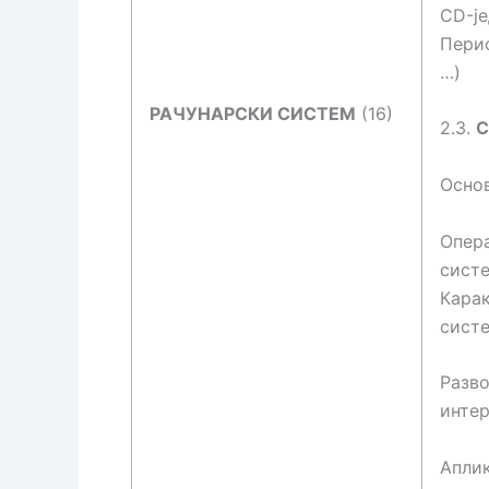
CD-је
Периф
…)
РАЧУНАРСКИ СИСТЕМ
(16)
2.3.
С
Основ
Опера
систе
Кара
систе
Разво
интер
Аплик