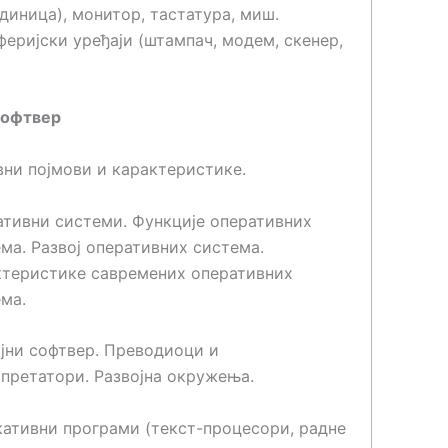
диница), монитор, тастатура, миш.
еријски уређаји (штампач, модем, скенер,
офтвер
ни појмови и карактеристике.
тивни системи. Функције оперативних
ма. Развој оперативних система.
ктеристике савремених оперативних
ма.
јни софтвер. Преводиоци и
претатори. Развојна окружења.
ативни програми (текст-процесори, радне