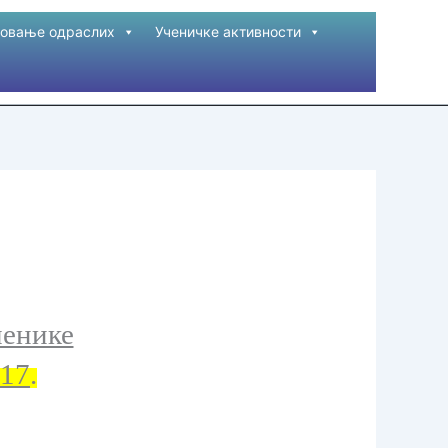
овање одраслих
Ученичке активности
ченике
17
.