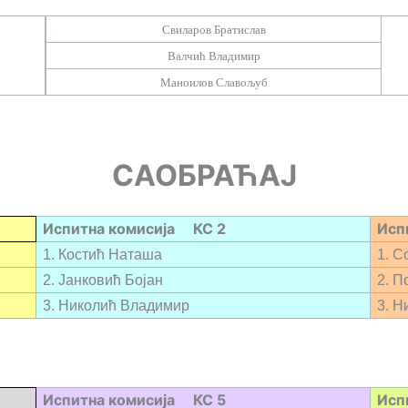
Свиларов Братислав
Валчић Владимир
Маноилов Славољуб
САОБРАЋАЈ
Испитна комисија КС 2
Исп
1.
Костић Наташа
1.
С
2. Јанковић Бојан
2.
П
3.
Николић Владимир
3. 
Испитна комисија КС 5
Исп