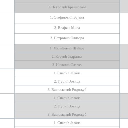
3. Петровић Бранислава
1. Стојановић Бојана
2. Влајков Мила
3. Петровић Оливера
1.
Малићевић Шућро
2. Костић Јадранка
3. Николић Славко
1. Спасић Јелана
2. Ђурић Јовица
3.
Васиљковић Родољуб
1. Спасић Јелана
2. Ђурић Јовица
3.
Васиљковић Родољуб
1.
Спасић Јелана