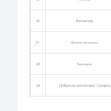
Биологија
16
17.
Физичко васпитање
18
Веронаука
Грађанско васпитање 1.разред
19