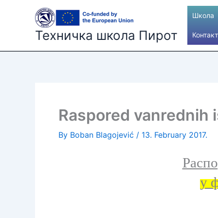
Skip
Школа
to
content
Техничка школа Пирот
Контакт
Raspored vanrednih is
By
Boban Blagojević
/
13. February 2017.
Распо
у 