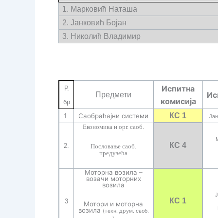
1.
Марковић Наташа
2. Јанковић Бојан
3. Николић Владимир
Испитна
Р.
Ис
Предмети
комисија
бр
К
С
1
Саобраћајни системи
1.
Јан
Економика и орг. саоб.
К
С 4
2.
Пословање саоб.
предузећа
Моторна возила –
возачи моторних
возила
Ј
КС 1
3
Мотори и моторна
возила
(техн. друм. саоб.