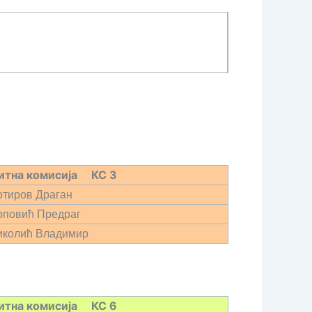
итна комисија КС 3
отиров Драган
оповић Предраг
Николић Владимир
итна комисија КС 6