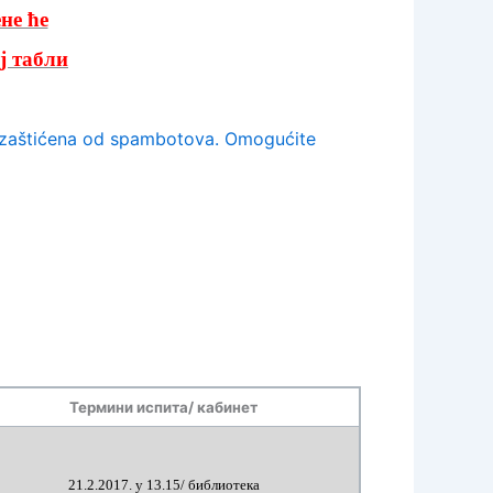
не ће
ј табли
e zaštićena od spambotova. Omogućite
Термини испита/ кабинет
21
.2.201
7
.
у 1
3
.
15
/
библиотека