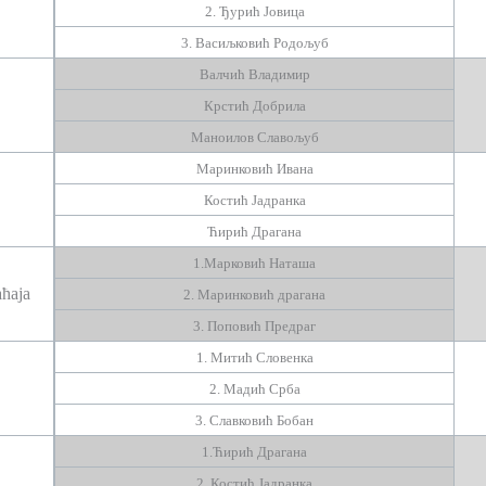
2. Ђурић Јовица
3. Васиљковић Родољуб
Валчић Владимир
Крстић Добрила
Маноилов Славољуб
Маринковић Ивана
Костић Јадранка
Ћирић Драгана
1.Марковић Наташа
ћаја
2.
Маринковић драгана
3.
Поповић Предраг
1. Митић Словенка
2.
Мадић Срба
3. Славковић Бобан
1.
Ћирић Драгана
2. Костић Јадранка