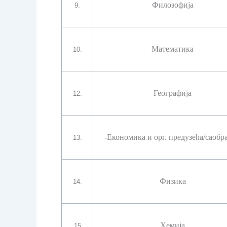
Филозофија
9.
Математика
10.
Географија
12.
-Економика и орг. предузећа/саобра
13.
Физика
14.
Хемија
15