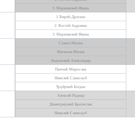
3. Маринковић Ивана
1.Ћирић Драгана
2. Костић Јадранка
3.
Маринковић Ивана
Ставел Милан
Миланов Милан
Андоновић Александар
Панчић Мирослав
Николић Славољуб
Ђорђевић Богдан
Алексић Радица
Димитријевић Братислав
Николић Славољуб