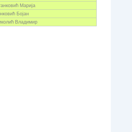
танковић Марија
анковић Бојан
Николић Владимир