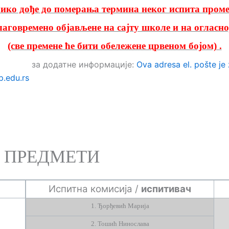
ико дође до померања термина неког испита проме
лаговремено објављене на сајту школе и на огласно
(све премене ће бити обележене црвеном бојом) .
нформације:
Ova adresa el. pošte j
p.edu.rs
И ПРЕДМЕТИ
Испитна комисија
/
испитивач
1.
Ђорђевић Марија
2. Тошић Нинослава