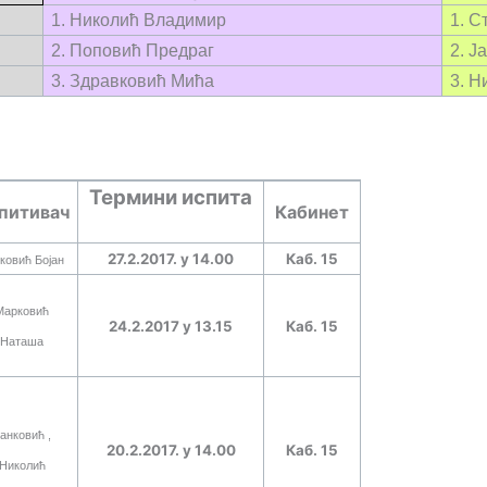
1. Николић Владимир
1. С
2. Поповић Предраг
2. Ј
3. Здравковић Мића
3. 
Термини испита
питивач
Кабинет
27.2.2017. у 1
4
.
00
Каб. 15
ковић Бојан
Марковић
24.2.2017 у 13.15
Каб. 15
Наташа
анковић ,
20.2.2017. у 1
4
.
00
Каб. 15
Николић