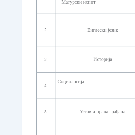
+
Матурски испит
Енглески језик
2.
Историја
3.
Социологија
4.
Устав и права грађана
8.