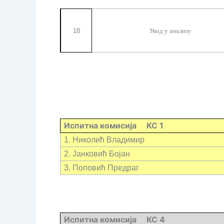
18
Увод у анализу
Испитна комисија КС 1
1. Николић Владимир
2. Јанковић Бојан
3.
Поповић Предраг
Испитна комисија КС 4