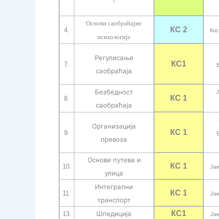
)
Основи саобраћајне
К
С
2
4.
Кос
психологије
Регулисање
К
С
1
7.
саобраћаја
Безбедност
Ј
К
С
1
8.
саобраћаја
Организација
К
С
1
9.
превоза
Основи путева и
К
С
1
10.
Јан
улица
Интегрални
К
С
1
11.
Јан
транспорт
К
С
1
Шпедиција
13.
Јан