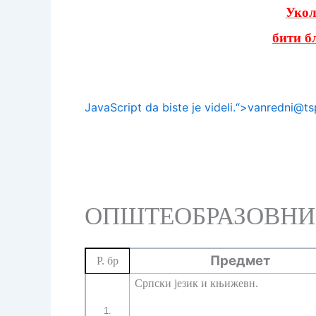
Укол
бити б
за додатне и
JavaScript da biste je videli.
“>
vanredni@ts
ОПШТЕОБРАЗОВН
Предмет
Р. бр
Српски језик и књижевн.
1.