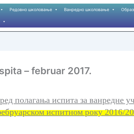
Редовно школовање
Ванредно школовање
Образ
pita – februar 2017.
ред полагања испита за ванредне у
фебруарском испитном року 2016
/20