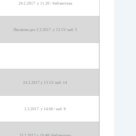
24
.2.2017.
у 1
1
.
20
/
библиотека
Писмени део 2
.
3
.2017.
у 1
3
.
15
/
каб.
5
24
.
2
.2017 у 1
3
.
15
/ каб. 1
4
2
.
3
.2017. у
1
4
.
00
/ каб.
8
23
.2.2017 у 10.
4
0/
библиотека