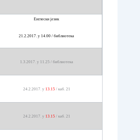
Енглески језик
21
.2.2017. у 1
4
.
0
0
/
библиотека
1
.
3
.2017.
у 1
1
.
25
/
библиотека
24
.2.2017.
у
13.15
/
каб.
2
1
24
.2.2017.
у
13.15
/
каб.
2
1