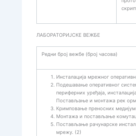
прото
скрип
ЛАБОРАТОРИЈСКЕ ВЕЖБЕ
Редни број вежбе (број часова)
Инсталација мрежног оперативно
Подешавање оперативног систем
периферних уређаја, инсталациј
Постављање и монтажа рек орман
Кримповање преносних медијума
Монтажа и постављање комутацион
Постављање рачунарске инстала
мрежу. (2)