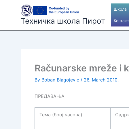
Skip
Школа
to
content
Техничка школа Пирот
Контакт
Računarske mreže i k
By
Boban Blagojević
/
26. March 2010.
ПРЕДАВАЊА
Тема (број часова)
Садр