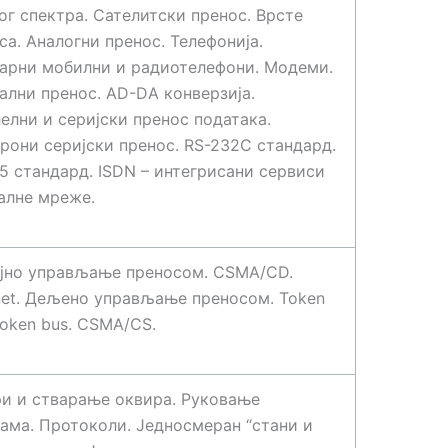
ог спектра. Сателитски пренос. Врсте
са. Аналогни пренос. Телефонија.
арни мобилни и радиотелефони. Модеми.
ални пренос. АD-DА конверзија.
елни и серијски пренос података.
рони серијски пренос. RS-232C стандард.
5 стандард. ISDN – интегрисани сервиси
алне мреже.
јно управљање преносом. CSMA/CD.
net. Дељено управљање преносом. Token
 Token bus. CSMA/CS.
и и стварање оквира. Руковање
ама. Протоколи. Једносмеран “стани и