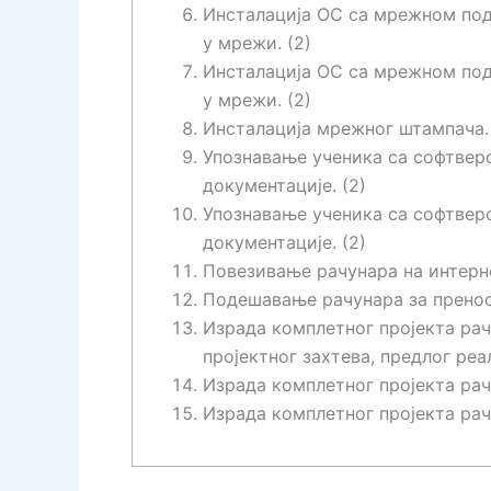
Инсталација ОС са мрежном по
у мрежи. (2)
Инсталација ОС са мрежном по
у мрежи. (2)
Инсталација мрежног штампача. 
Упознавање ученика са софтвер
документације. (2)
Упознавање ученика са софтвер
документације. (2)
Повезивање рачунара на интерне
Подешавање рачунара за пренос 
Израда комплетног пројекта рач
пројектног захтева, предлог реал
Израда комплетног пројекта рач
Израда комплетног пројекта рач