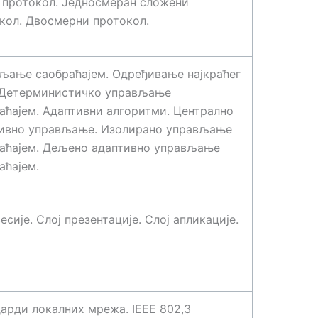
” протокол. Једносмеран сложени
кол. Двосмерни протокол.
љање саобраћајем. Одређивање најкраћег
 Детерминистичко управљање
аћајем. Адаптивни алгоритми. Централно
ивно управљање. Изолирано управљање
аћајем. Дељено адаптивно управљање
аћајем.
есије. Слој презентације. Слој апликације.
арди локалних мрежа. IEEE 802,3