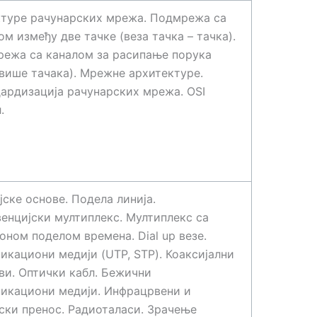
туре рачунарских мрежа. Подмрежа са
ом између две тачке (веза тачка – тачка).
ежа са каналом за расипање порука
 више тачака). Мрежне архитектуре.
ардизација рачунарских мрежа. OSI
.
јске основе. Подела линија.
енцијски мултиплекс. Мултиплекс са
оном поделом времена. Dial up везе.
икациони медији (UTP, STP). Коаксијални
ви. Оптички кабл. Бежични
икациони медији. Инфрацрвени и
ски пренос. Радиоталаси. Зрачење