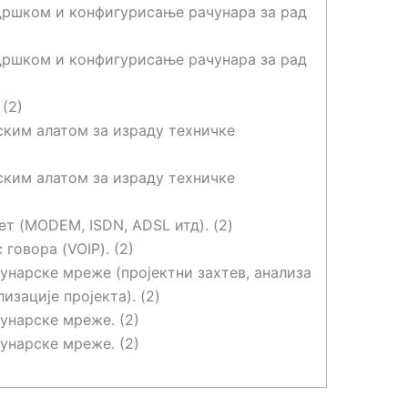
дршком и конфигурисање рачунара за рад
дршком и конфигурисање рачунара за рад
(2)
ским алатом за израду техничке
ским алатом за израду техничке
т (MODEM, ISDN, ADSL итд). (2)
говора (VOIP). (2)
унарске мреже (пројектни захтев, анализа
изације пројекта). (2)
унарске мреже. (2)
унарске мреже. (2)