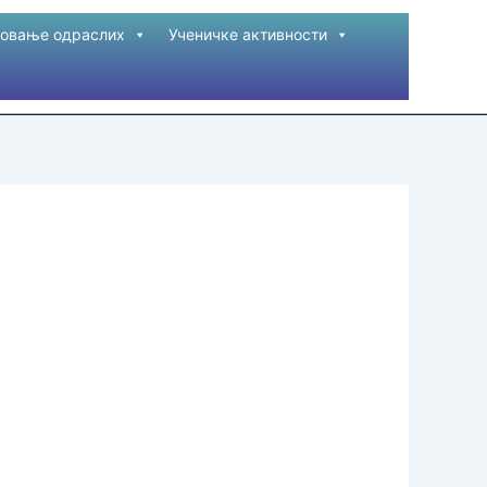
овање одраслих
Ученичке активности