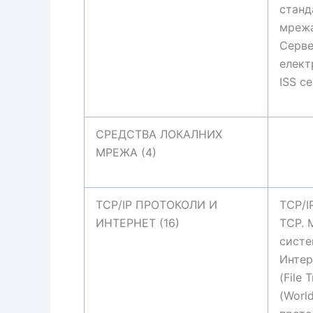
станд
мрежа
Серве
елект
ISS с
СРЕДСТВА ЛОКАЛНИХ
МРЕЖА (4)
TCP/IP ПРОТОКОЛИ И
TCP/I
ИНТЕРНЕТ (16)
TCP. 
систе
Интерн
(File 
(Worl