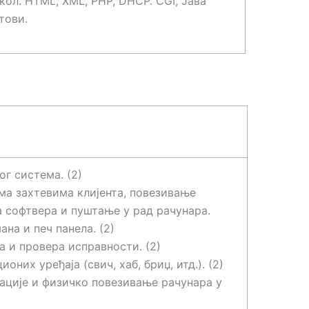
кол. HTML, XML, PHP, DHCP. CGI, Јава
тови.
г система. (2)
а захтевима клијента, повезивање
а софтвера и пуштање у рад рачунара.
а и печ панела. (2)
 и провера исправности. (2)
их уређаја (свич, хаб, бриџ, итд.). (2)
ције и физичко повезивање рачунара у