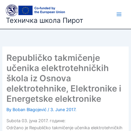
Skip
to
content
Техничка школа Пирот
Republičko takmičenje
učenika elektrotehničkih
škola iz Osnova
elektrotehnike, Elektronike i
Energetske elektronike
By
Boban Blagojević
/
3. June 2017.
Subota 03. јуна 2017. године:
Održano je Republičko takmičenje učenika elektrotehničkih