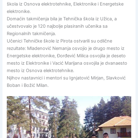
škola iz Osnova elektrotehnike, Elektronike i Energetske
elektronike.
Domaćin takmičenja bila je Tehnička škola iz Užica, a
učestvovalo je 120 najbolje plasiranih učenika sa
Regionalnih takmičenja.
Učenici Tehničke škole iz Pirota ostvarili su odlične
rezultate: Mladenović Nemanja osvojio je drugo mesto iz
Energetske elektronike, Đorđević Milica osvojila je deseto
mesto iz Elektronike i Vacić Marijana osvojila je dvanaesto
mesto iz Osnova elektrotehnike.
Njihov nastavnici i mentori su Ignjatović Mirjan, Slavković
Boban i Božić Milan.