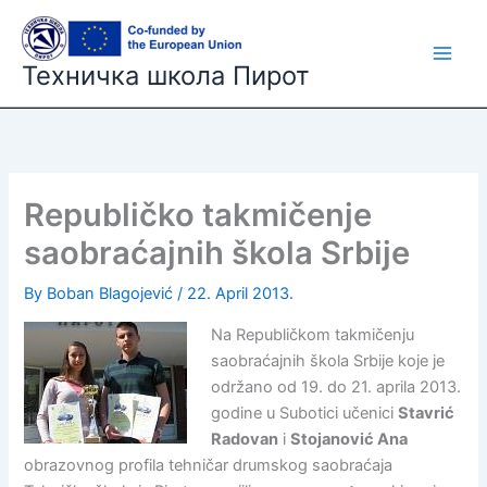
Skip
to
content
Техничка школа Пирот
Republičko takmičenje
saobraćajnih škola Srbije
By
Boban Blagojević
/
22. April 2013.
Na Republičkom takmičenju
saobraćajnih škola Srbije koje je
održano od 19. do 21. aprila 2013.
godine u Subotici učenici
Stavrić
Radovan
i
Stojanović Ana
obrazovnog profila tehničar drumskog saobraćaja