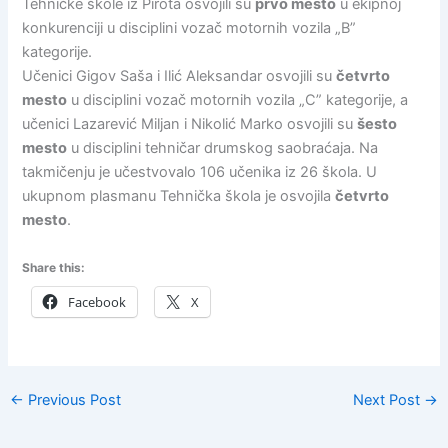
Tehničke škole iz Pirota osvojili su
prvo mesto
u ekipnoj
konkurenciji u disciplini vozač motornih vozila „B”
kategorije.
Učenici Gigov Saša i Ilić Aleksandar osvojili su
četvrto
mesto
u disciplini vozač motornih vozila „C” kategorije, a
učenici Lazarević Miljan i Nikolić Marko osvojili su
šesto
mesto
u disciplini tehničar drumskog saobraćaja.
Na
takmičenju je učestvovalo 106 učenika iz 26 škola.
U
ukupnom plasmanu Tehnička škola je osvojila
četvrto
mesto
.
Share this:
Facebook
X
←
Previous Post
Next Post
→