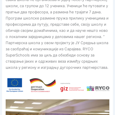
школи, са групом до 12 ученика. Ученици ће путовати у
пратњи два професора, а размена ће трајати 7 дана.
Програм школске размене пружа прилику ученицима и
професорима да путују, представе себе, своју школу и
обичаје својим домаћинима, као и да науче нешто ново
о локалним заједницама у деловима нашег региона. ”
Партнерска школа у овом пројекту је ЈУ Средња школа
за саобраћај и комуникације из Сарајева. RYCO
SuperSchools има за циљ да обезбеди основу за
стварање јаких и одрживих веза између средњих
школа у региону и изградњу дугорочних партнерстава.