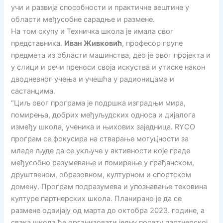
учи и развија способности и практичне вештине у
области међусобне сарадње и размене.
На том скупу и Техничка школа је имала свог
представника.
Иван Живковић
, професор групе
предмета из области машинства, део је овог пројекта и
у слици и речи преноси своја искуства и утиске након
дводневног учења и учешћа у радионицама и
састанцима.
“Циљ овог програма је подршка изградњи мира,
помирења, добрих међуљудских односа и дијалога
између школа, ученика и њихових заједница. RYCO
програм се фокусира на стварање могуц́ности за
младе људе да се укључе у активности које граде
међусобно разумевање и помирење у грађанском,
друштвеном, образовном, културном и спортском
домену. Програм подразумева и упознавање тековина
културе партнерских школа. Планирано је да се
размене одвијају од марта до октобра 2023. године, а
свака школа ће организовати једну посету партнерској