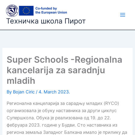
Skip
to
content
Техничка школа Пирот
Super Schools -Regionalna
kancelarija za saradnju
mladih
By
Bojan Ciric
/
4. March 2023.
Регионална канцеларија за сарадњу младих (RYCO)
организовала је обуку наставника за други циклус
Супершкола. Обука је реализована од 19. до 22.
фебруара 2023. године у Будви. Сто наставника из
региона земаља Западног Балкана имало је прилику да