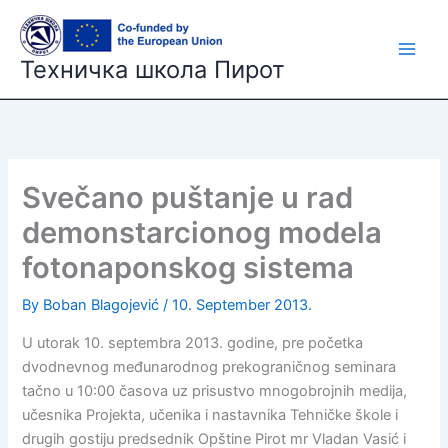
Skip
to
content
Техничка школа Пирот
Svečano puštanje u rad
demonstarcionog modela
fotonaponskog sistema
By
Boban Blagojević
/
10. September 2013.
U utorak 10. septembra 2013. godine, pre početka
dvodnevnog međunarodnog prekograničnog seminara
tačno u 10:00 časova uz prisustvo mnogobrojnih medija,
učesnika Projekta, učenika i nastavnika Tehničke škole i
drugih gostiju predsednik Opštine Pirot mr Vladan Vasić i