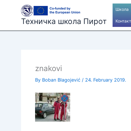
Skip
Школа
to
content
Техничка школа Пирот
Контакт
znakovi
By
Boban Blagojević
/
24. February 2019.