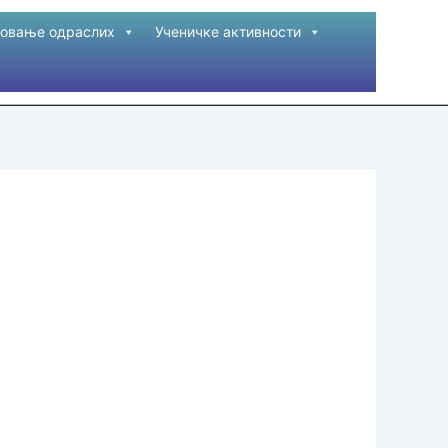
овање одраслих
Ученичке активности