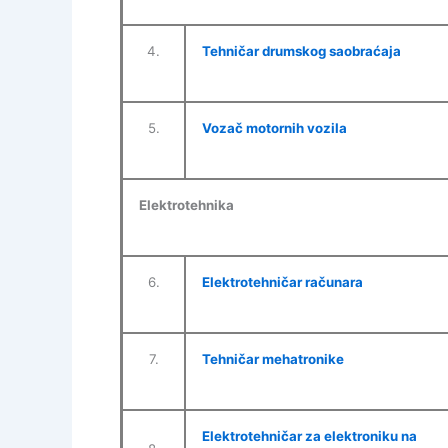
4.
Tehničar drumskog saobraćaja
5.
Vozač motornih vozila
Elektrotehnika
6.
Elektrotehničar računara
7.
Tehničar mehatronike
Elektrotehničar za elektroniku na