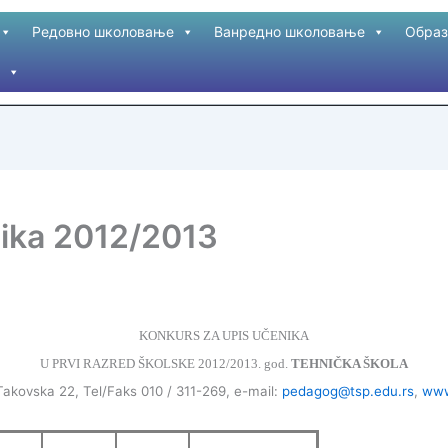
Редовно школовање
Ванредно школовање
Образ
nika 2012/2013
KONKURS ZA UPIS UČENIKA
U PRVI RAZRED ŠKOLSKE 2012/2013. god.
TEHNIČKA ŠKOLA
 Takovska 22, Tel/Faks 010 / 311-269, e-mail:
pedagog@tsp.edu.rs
,
www