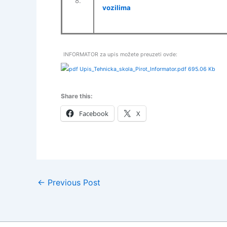
8.
vozilima
I
NFORMATOR za upis možete preuzeti ovde:
Upis_Tehnicka_skola_Pirot_Informator.pdf
695.06 Kb
Share this:
Facebook
X
←
Previous Post