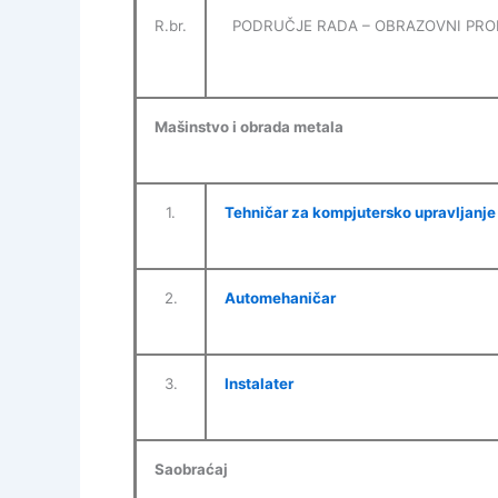
R.br.
PODRUČJE RADA – OBRAZOVNI PRO
Mašinstvo i obrada metala
1.
Tehničar za kompjutersko upravljanje
2.
Automehaničar
3.
Instalater
Saobraćaj