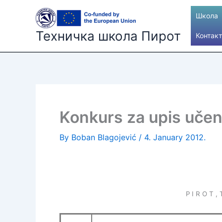
Skip
Школа
to
content
Техничка школа Пирот
Контакт
Konkurs za upis uče
By
Boban Blagojević
/
4. January 2012.
P I R O T ,