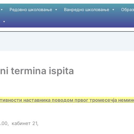
Редовно школовање
Ванредно школовање
Образ
i termina ispita
тивности наставника поводом првог тромесечја немино
.00, кабинет 21,