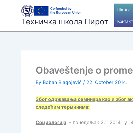
Skip
Школа
to
content
Техничка школа Пирот
Контакт
Obaveštenje o promen
By
Boban Blagojević
/
22. October 2014.
Због одржавања семинара као и због ак
следећим терминима:
Социологија
– понедељак 3.11.2014. у 14