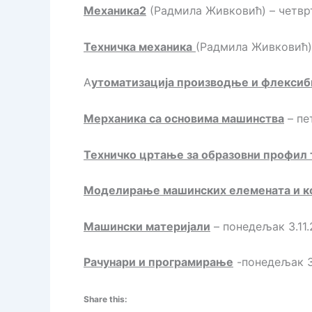
Механика2
(Радмила Живковић) – четврта
Техничка механика
(Радмила Живковић) –
А
утоматизација производње и флексиб
Мерханика са основима машинства
– пет
Техничко цртање за образовни профил
Моделирање машинских елемената и к
Машински материјали
– понедељак 3.11.2
Рачунари и програмирање
-понедељак 3.1
Share this: