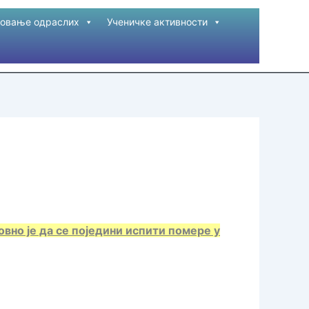
овање одраслих
Ученичке активности
вно је да се поједини испити помере у