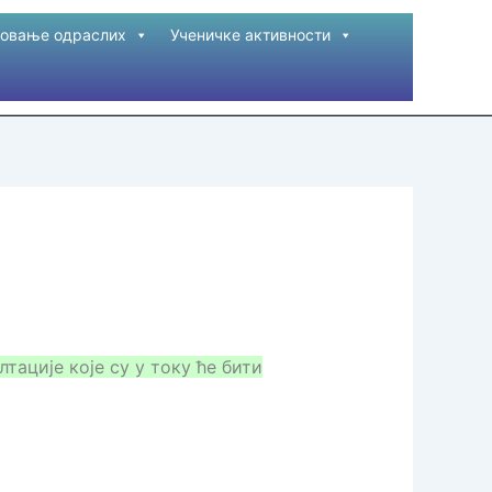
овање одраслих
Ученичке активности
лтације које су у току ће бити