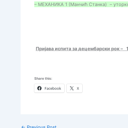
– МЕХАНИКА 1 (Манчић Станка) – уторком
Пријава испита за децембарски рок – 13.
Share this:
Facebook
X
←
Previous Post