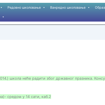
Редовно школовање
Ванредно школовање
Образ
1.2014.) школа неће радити због државног празника. Консу
- средом у 14 сати, каб.2